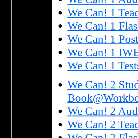
We Can! 1 Tea
We Can! 1 Flas
We Can! 1 Post
We Can! 1 IW
We Can! 1 Test
We Can! 2 Stud
Book@Workboo
We Can! 2 Aud
We Can! 2 Tea
We Can! 2 Flas