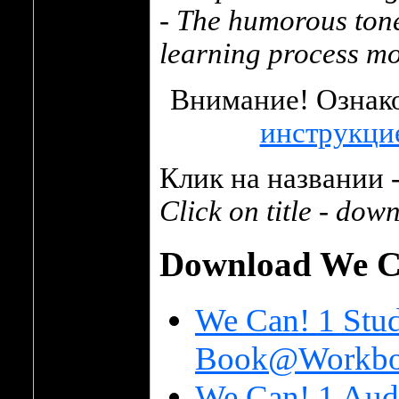
- The humorous tone
learning process mo
Внимание! Ознако
инструкци
Клик на названии -
Click on title - dow
Download We Ca
We Can! 1 Stud
Book@Workboo
We Can! 1 Aud