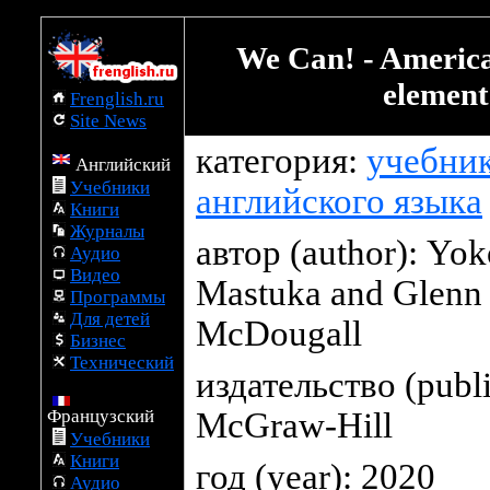
We Can! Download f
We Can! - American
element
Frenglish.ru
Site News
категория:
учебни
Английский
Учебники
английского языка
Книги
Журналы
автор (author):
Yok
Аудио
Видео
Mastuka and Glenn
Программы
Для детей
McDougall
Бизнес
Технический
издательство (publi
Французский
McGraw-Hill
Учебники
Книги
год (year): 2020
Аудио