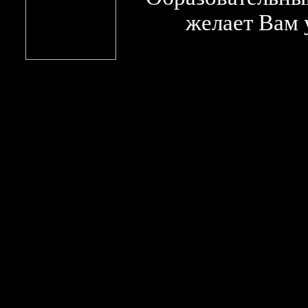
желает Вам 
СКАЧАТЬ БЕСПЛАТНО мега гол курс ан