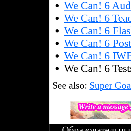
We Can! 6 Aud
We Can! 6 Tea
We Can! 6 Flas
We Can! 6 Post
We Can! 6 IW
We Can! 6 Test
See also:
Super Goa
Образовательны