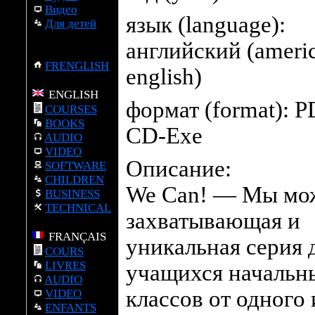
Видео
язык (language):
Для детей
английский (ameri
FRENGLISH
english)
ENGLISH
формат (format):
P
COURSES
BOOKS
CD-Exe
AUDIO
VIDEO
Описание:
SOFTWARE
CHILDREN
We Can! — Мы мо
BUSINESS
TECHNICAL
захватывающая и
FRANÇAIS
уникальная серия 
COURS
LIVRES
учащихся начальн
AUDIO
классов от одного 
VIDEO
ENFANTS