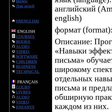
Видео
Для детей
английский (Am
english)
FRENGLISH
формат (format)
ENGLISH
COURSES
Описание: Про
BOOKS
AUDIO
«Навыки эффек
VIDEO
SOFTWARE
письма» обучае
CHILDREN
BUSINESS
широкому спек
TECHNICAL
отдельных навы
FRANÇAIS
письма и предл
COURS
LIVRES
обширную прак
AUDIO
VIDEO
каждом из них.
ENFANTS