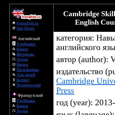
Download for free full set torrent online Global Eng
Cambridge Skills
English Cou
Frenglish.ru
Site News
категория: Нав
Английский
Учебники
английского яз
Книги
Журналы
автор (author):
V
Аудио
Видео
издательство (pu
Программы
Для детей
Cambridge Unive
Бизнес
Технический
Press
Французский
год (year): 2013
Учебники
Книги
Аудио
язык (language):