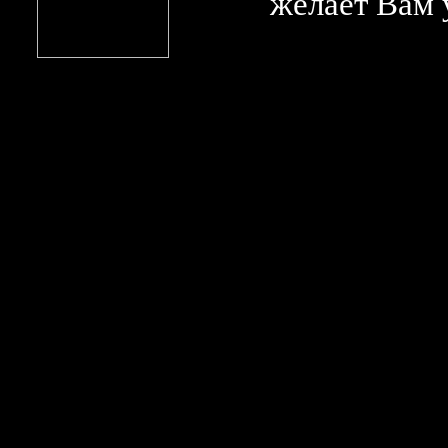
желает Вам 
Аудиокурс английско