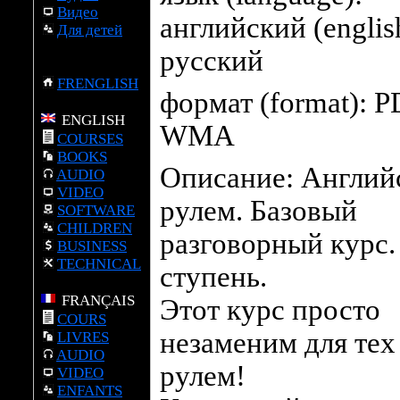
Видео
английский (english
Для детей
русский
FRENGLISH
формат (format): P
ENGLISH
WMA
COURSES
BOOKS
Описание: Англий
AUDIO
VIDEO
рулем. Базовый
SOFTWARE
CHILDREN
разговорный курс. 
BUSINESS
TECHNICAL
ступень.
FRANÇAIS
Этот курс просто
COURS
незаменим для тех 
LIVRES
AUDIO
рулем!
VIDEO
ENFANTS