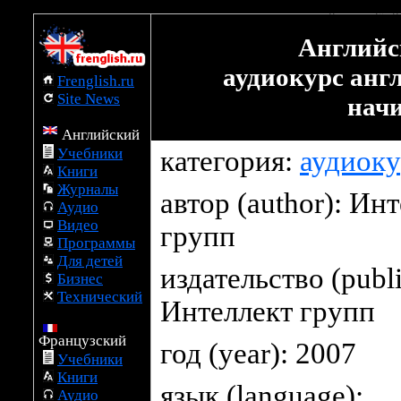
скачать бесплатно Английский за рулем Базовый аудиокур
Английс
аудиокурс анг
Frenglish.ru
Site News
нач
Английский
Учебники
категория:
аудиок
Книги
Журналы
автор (author):
Инт
Аудио
Видео
групп
Программы
Для детей
издательство (publi
Бизнес
Технический
Интеллект групп
Французский
год (year): 2007
Учебники
Книги
язык (language):
Аудио